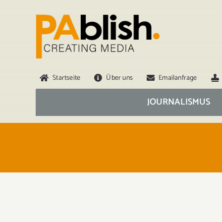
Zum
Inhalt
springen
Startseite
Über uns
Emailanfrage
JOURNALISMUS