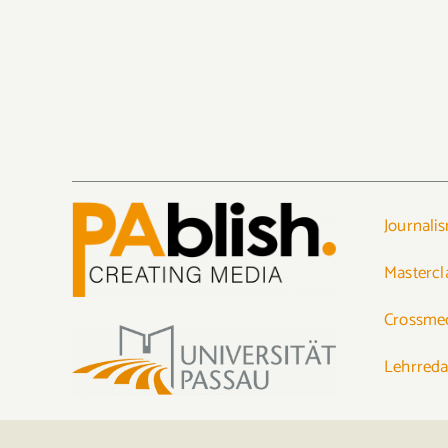
Journali
Mastercl
Crossmed
Lehrreda