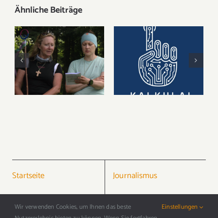
Ähnliche Beiträge
Pilgern als Online-
MALTAM x
Trend
KalkulAI
Startseite
Journalismus
Kontakt
PR
Wir verwenden Cookies, um Ihnen das beste
Einstellungen