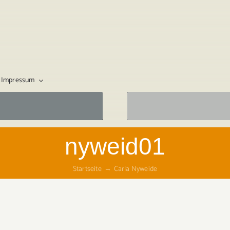
Impressum
nyweid01
Startseite
Carla Nyweide