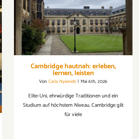
Cambridge hautnah: erleben, lernen,
leisten
Cambridge hautnah: erleben,
lernen, leisten
Von
Carla Nyweide
|
Mai 6th, 2026
Elite-Uni, ehrwürdige Traditionen und ein
Studium auf höchstem Niveau. Cambridge gilt
für viele