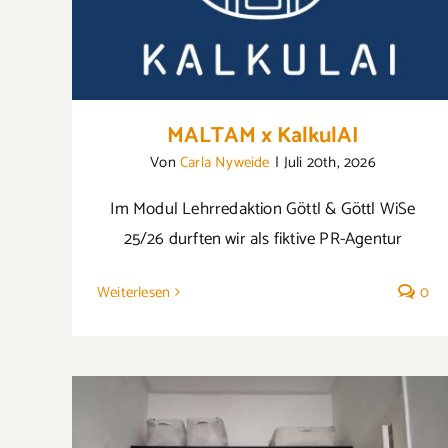
MALTAM x KalkulAI
Von
Carla Nyweide
|
Juli 20th, 2026
Im Modul Lehrredaktion Göttl & Göttl WiSe
25/26 durften wir als fiktive PR-Agentur
Weiterlesen
0