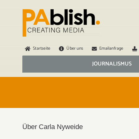
Zum
Inhalt
springen
Startseite
Über uns
Emailanfrage
JOURNALISMUS
Über
Carla Nyweide